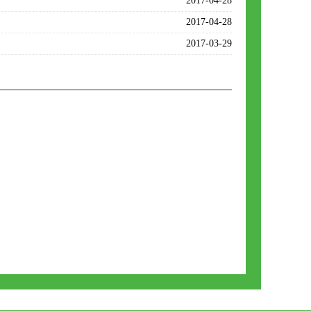
2017-04-28
2017-04-28
2017-03-29