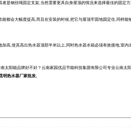
者是钢丝绳固定支架,当然需要更具自身屋顶的情况来选择最佳的固定方
能都会大幅度提高,而且在安装的时候,把它与屋顶牢固地固定住,同样能够
加高,使其高出热水器顶部半米以上,同时热水器水箱必须有效接地;室内出
南太阳能品牌好不好？云南家园优品节能科技集团有限公司专业云南太阳能
昆明热水器厂家批发
,