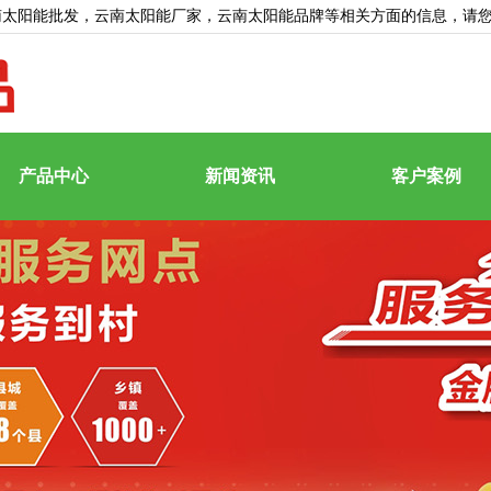
南太阳能批发
，云南太阳能厂家，云南太阳能品牌等相关方面的信息，请
产品中心
新闻资讯
客户案例