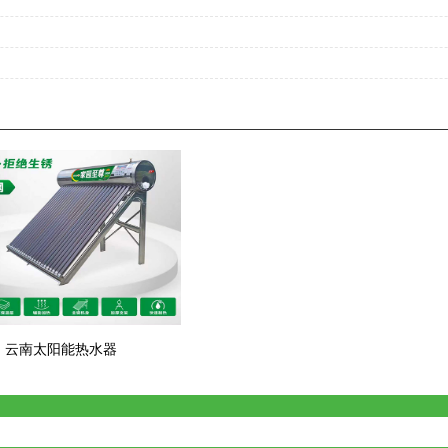
云南太阳能热水器