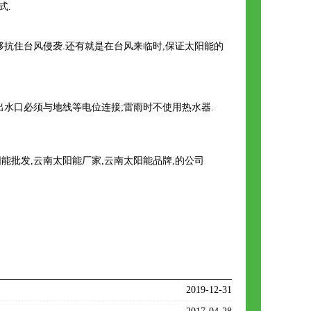
式.
抗住台风侵袭.还有就是在台风来临时,保证太阳能的
水口必须与地线等电位连接;雷雨时不使用热水器.
批发,云南太阳能厂家,云南太阳能品牌,的公司
2019-12-31