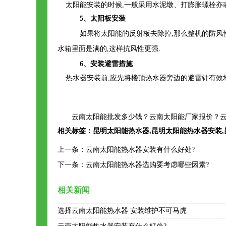
太阳能安装的时候,一般采用水泥墩、打膨胀螺栓亦或
5、太阳板安装
如果将太阳能的反射板去除掉,那么整机的防风性
水箱里面是满的,这样抗风性更强.
6、安装避雷措施
热水器安装前,应先将楼顶热水器旁边的避雷针有效地
云南太阳能批发多少钱？云南太阳能厂家报价？云
相关标签：
昆明太阳能热水器
,
昆明太阳能热水器安装
,
上一条：
云南太阳能热水器安装有什么好处?
下一条：
云南太阳能热水器选购要考虑哪些因素?
相关新闻
选择云南太阳能热水器 安装维护不可马虎