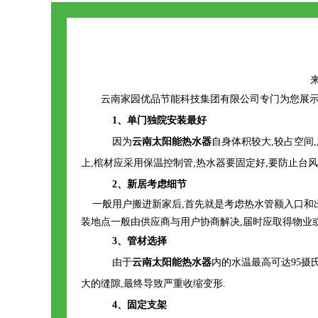
来
云南家园优品节能科技集团有限公司专门为您展
1、单门独院安装最好
因为
云南太阳能热水器
自身体积较大,较占空间
上,棺材应采用保温控制管,热水器要固定好,要防止台风
2、新居考虑细节
一般用户搬进新家后,首先就是考虑热水管额入口和出
装地点一般由供应商与用户协商解决,届时应取得物业或
3、管材选择
由于
云南太阳能热水器
内的水温最高可达95摄
大的缝隙,最终导致严重收缩变形.
4、固定支架