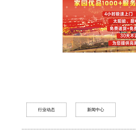
行业动态
新闻中心