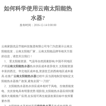
如何科学使用云南太阳能热
水器?
发布时间：2016-12-14 0:00:00
云南家园优品节能科技集团有限公司专门为您展示
云南太
阳能批发
，云南太阳能厂家，云南太阳能品牌等相关方面
的信息，请您关注我们！
1、 受太阳能资源、气温等自然因素影响,中国不同地区
户用
云南太阳能热水器
热水供应成本差异很大.太阳能资源
丰富的西北、华北地区成本低,资源贫乏的西南地区成本最
高.在推广
云南太阳能热水器
过程中,应当因地制宜地制定太
阳能热水器推广政策,避免全国“一刀切”.
2、太阳能热水器热水供应成本相对于风电、生物质能发
电、光伏发电具有明显优势.现阶段,太阳能热水器应得到重
视和大规模推广应用,在实现可再生能源发展目标中发挥重
要作用.