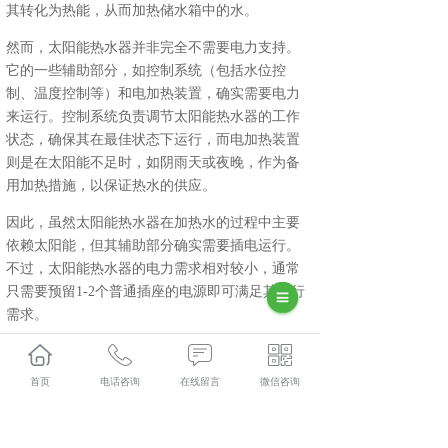
其转化为热能，从而加热储水箱中的水。
然而，太阳能热水器并非完全不需要电力支持。
它的一些辅助部分，如控制系统（包括水位控
制、温度控制等）和电加热装置，确实需要电力
来运行。控制系统负责调节太阳能热水器的工作
状态，确保其在最佳状态下运行，而电加热装置
则是在太阳能不足时，如阴雨天或夜晚，作为备
用加热措施，以保证热水的供应。
因此，虽然太阳能热水器在加热水的过程中主要
依赖太阳能，但其辅助部分确实需要插电运行。
不过，太阳能热水器的电力需求相对较小，通常
只需要预留1-2个普通插座的电源即可满足其运行
需求。
综上所述，太阳能热水器在正常工作状态下主要
依赖太阳能加热，但部分辅助装置需要插电运
首页
电话咨询
在线留言
微信咨询
行。
云南太阳能批发多少钱？云南太阳能厂家报价？云南太阳
能品牌好不好？云南家园优品节能科技集团有限公司专业